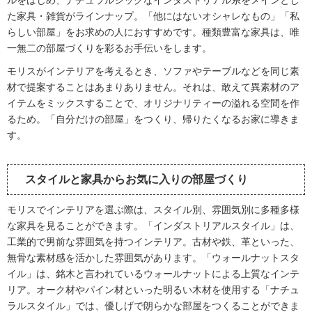
ルをはじめ、ナチュラルシックなインダストリアル系をメインとし
た家具・雑貨がラインナップ。「他にはないオシャレなもの」「私
らしい部屋」をお求めの人におすすめです。種類豊富な家具は、唯
一無二の部屋づくりを彩るお手伝いをします。
モリスがインテリアを考えるとき、ソファやテーブルなどを同じ素
材で提案することはあまりありません。それは、敢えて異素材のア
イテムをミックスすることで、オリジナリティーの溢れる空間を作
るため。「自分だけの部屋」をつくり、帰りたくなるお家に導きま
す。
スタイルと家具からお気に入りの部屋づくり
モリスでインテリアを選ぶ際は、スタイル別、雰囲気別に多種多様
な家具を見ることができます。「インダストリアルスタイル」は、
工業的で男前な雰囲気を持つインテリア。古材や鉄、革といった、
無骨な素材感を活かした雰囲気があります。「ウォールナットスタ
イル」は、銘木と言われているウォールナットによる上質なインテ
リア。オーク材やパイン材といった明るい木材を使用する「ナチュ
ラルスタイル」では、優しげで朗らかな部屋をつくることができま