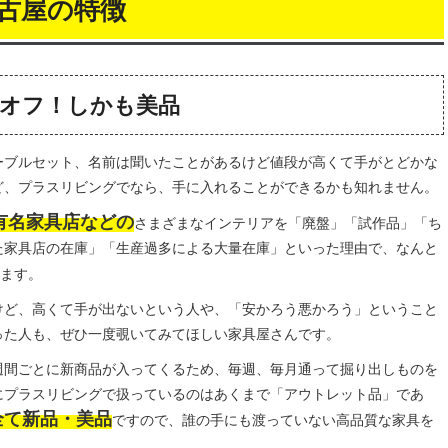
古屋の特徴
％オフ！しかも美品
ーブルセット、名前は聞いたことがあるけど値段が高くて手がとどかな
ど、プラスリビングでなら、手に入れることができるかも知れません。
有名家具店などの
さまざまなインテリアを「廃盤」「試作品」「ち
た家具店の在庫」「生産過多による大量在庫」といった理由で、なんと
ます。
けど、高くて手が出ないという人や、「安かろう悪かろう」ということ
った人も、ぜひ一度覗いてみてほしい家具屋さんです。
週間ごとに新商品が入ってくるため、毎週、毎月通って掘り出しものを
にプラスリビングで扱っているのはあくまで「アウトレット品」であ
全て新品・美品
ですので、誰の手にも渡っていない高品質な家具を