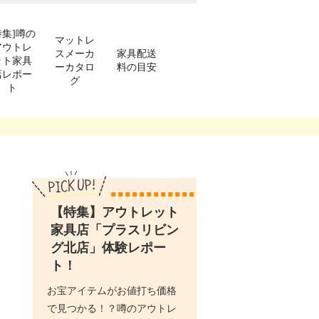
特集]噂の
マットレ
アウトレ
スメーカ
家具配送
ット家具
ーカタロ
料の目安
店レポー
グ
ト
【特集】アウトレット
家具店「プラスリビン
グ北店」体験レポー
ト！
お宝アイテムがお値打ち価格
で見つかる！？噂のアウトレ