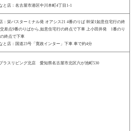
なと店：名古屋市港区中川本町4丁目1-1
：栄バスターミナル発 オアシス21 4番のりば 幹栄1如意住宅行の終
 交差点9番のりばから,如意住宅行の終点で下車 上小田井発 1番のり
行の終点で下車
なと店：国道23号「寛政インター」下車 車で約4分
プラスリビング北店 愛知県名古屋市北区六が池町530