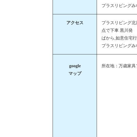
プラスリビングみ
アクセス
プラスリビング北店
点で下車 黒川発
ばから,如意住宅
プラスリビングみ
google
所在地：万歳家具
マップ