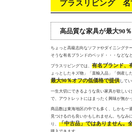
プラスリビング 名
高品質な家具が最大90
ちょっと高級志向なソファやダイニングテ
そうな有名ブランドのベッド・・・などな
有名ブランド、
プラスリビングでは、
ょっとしたキズ物」「直輸入品」「倒産し
最大90％オフの低価格で提供
してい
一生大切にできるような良い家具が欲しい
で、アウトレットにはまったく興味が無か
商品数は東海地区の中でも多く、しかも一
見つけるのも良いかもしれません。ちなみ
「中古品」ではありません。
り、
購入できます。