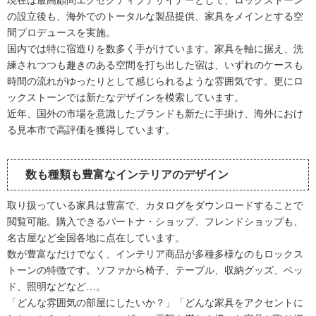
現在は最高顧問エグゼクティブデザイナーとして、ロックストーン
の設立後も、海外でのトータルな製品提供、家具をメインとする空
間プロデュースを実施。
国内では特に宿造りを数多く手がけています。家具を軸に据え、洗
練されつつも趣きのある空間を打ち出した宿は、いずれのケースも
時間の流れがゆったりとして感じられるような雰囲気です。更にロ
ックストーンでは新たなデザインを模索しています。
近年、国外の市場を意識したブランドも新たに手掛け、海外におけ
る見本市で高評価を獲得しています。
数も種類も豊富なインテリアのデザイン
取り扱っている家具は豊富で、カタログをダウンロードすることで
閲覧可能。購入できるパートナ・ショップ、フレンドショップも、
名古屋など全国各地に点在しています。
数が豊富なだけでなく、インテリア商品が多種多様なのもロックス
トーンの特徴です。ソファから椅子、テーブル、収納グッズ、ベッ
ド、照明などなど…。
「どんな雰囲気の部屋にしたいか？」「どんな家具をアクセントに